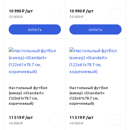
10 990 ₽
/шт
10 990 ₽
/шт
13 900 ₽
13 900 ₽
КУПИТЬ
КУПИТЬ
ru,
yy-
Настольный футбол
Настольный футбол
(кикер) «Standart»
(кикер) «Standart»
(122x61x78.7 см,
(122x61x78.7 см,
коричневый)
коричневый)
11 519 ₽
/шт
11 519 ₽
/шт
14 000 ₽
14 000 ₽