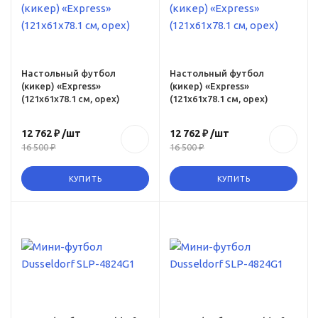
ru,
yy-
Настольный футбол
Настольный футбол
(кикер) «Express»
(кикер) «Express»
(121x61x78.1 см, орех)
(121x61x78.1 см, орех)
12 762 ₽
/шт
12 762 ₽
/шт
16 500 ₽
16 500 ₽
КУПИТЬ
КУПИТЬ
ru,
f-