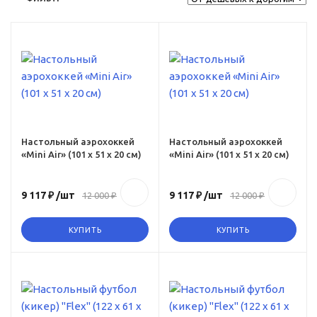
ru,
yy-
i-
0-
Настольный аэрохоккей
Настольный аэрохоккей
«Mini Air» (101 х 51 х 20 см)
«Mini Air» (101 х 51 х 20 см)
9 117 ₽
/шт
9 117 ₽
/шт
12 000 ₽
12 000 ₽
КУПИТЬ
КУПИТЬ
ru,