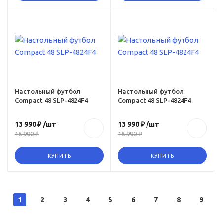
ru,
yy-
48-
Настольный футбол
Настольный футбол
Compact 48 SLP-4824F4
Compact 48 SLP-4824F4
13 990 ₽
/шт
13 990 ₽
/шт
16 990 ₽
16 990 ₽
КУПИТЬ
КУПИТЬ
1
2
3
4
5
6
7
8
9