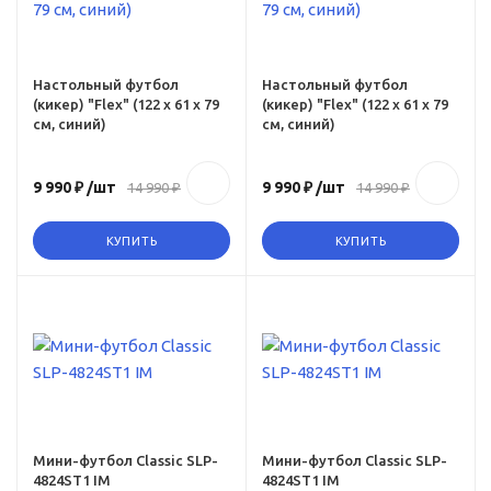
yy-
x
Настольный футбол
Настольный футбол
(кикер) "Flex" (122 x 61 x 79
(кикер) "Flex" (122 x 61 x 79
см, синий)
см, синий)
9 990 ₽
/шт
9 990 ₽
/шт
14 990 ₽
14 990 ₽
КУПИТЬ
КУПИТЬ
ru,
p-
Мини-футбол Сlassic SLP-
Мини-футбол Сlassic SLP-
4824ST1 IM
4824ST1 IM