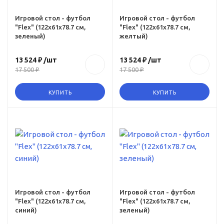
quotflexquot-
122x61x787-sm-
Игровой стол - футбол
Игровой стол - футбол
"Flex" (122x61x78.7 см,
"Flex" (122x61x78.7 см,
zheltyy
зеленый)
желтый)
13 524 ₽
/шт
13 524 ₽
/шт
17 500 ₽
17 500 ₽
КУПИТЬ
КУПИТЬ
ru,
-
iniy
Игровой стол - футбол
Игровой стол - футбол
"Flex" (122x61x78.7 см,
"Flex" (122x61x78.7 см,
синий)
зеленый)