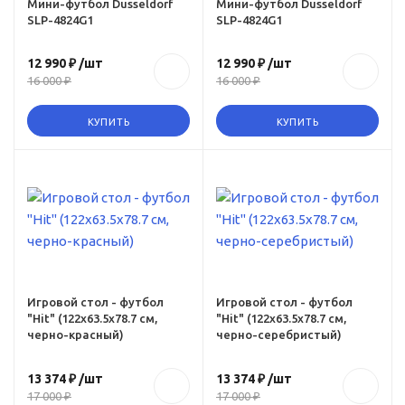
Мини-футбол Dusseldorf
Мини-футбол Dusseldorf
SLP-4824G1
SLP-4824G1
12 990 ₽
/шт
12 990 ₽
/шт
16 000 ₽
16 000 ₽
КУПИТЬ
КУПИТЬ
Ссылка на товар
https:,
ru,
www.omegagym.ru,
-
product, igrovoy-
stol-futbol-
quothitquot-
-
122x635x787-sm-
Игровой стол - футбол
Игровой стол - футбол
"Hit" (122x63.5x78.7 см,
"Hit" (122x63.5x78.7 см,
cherno-serebristyy
черно-красный)
черно-серебристый)
13 374 ₽
/шт
13 374 ₽
/шт
17 000 ₽
17 000 ₽