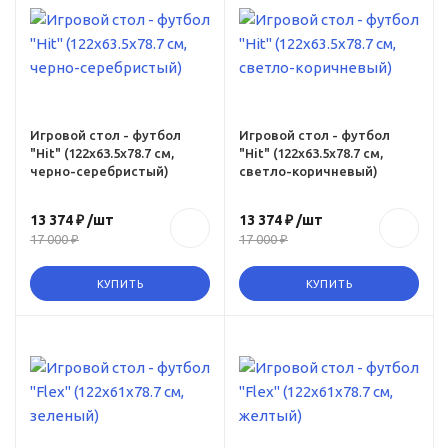
Игровой стол - футбол
Игровой стол - футбол
"Hit" (122x63.5x78.7 см,
"Hit" (122x63.5x78.7 см,
черно-серебристый)
светло-коричневый)
13 374 ₽
/шт
13 374 ₽
/шт
17 000 ₽
17 000 ₽
КУПИТЬ
КУПИТЬ
Ссылка на товар
https:,
ru,
www.omegagym.ru,
-
product, igrovoy-
stol-futbol-