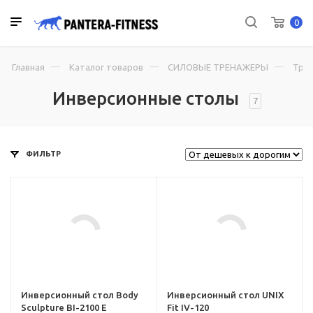
0
Главная
Каталог товаров
СИЛОВЫЕ ТРЕНАЖЕРЫ
Тре
Инверсионные столы
7
ФИЛЬТР
ru,
l-
i-
Инверсионный стол Body
Инверсионный стол UNIX
Sculpture BI-2100 E
Fit IV-120