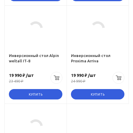
Ссылка на товар
https:,
ru,
www.omegagym.ru,
product,
l-
inversionnyy-stol-
8
proxima-arriva
Инверсионный стол Alpin
Инверсионный стол
weltall IT-8
Proxima Arriva
19 990 ₽
/шт
19 990 ₽
/шт
23 490 ₽
24 990 ₽
КУПИТЬ
КУПИТЬ