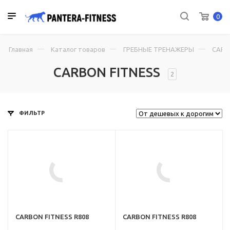
0
Главная
Каталог товаров
ГРЕБНЫЕ ТРЕНАЖЕРЫ
CARB
CARBON FITNESS
2
ФИЛЬТР
ru,
-
CARBON FITNESS R808
CARBON FITNESS R808