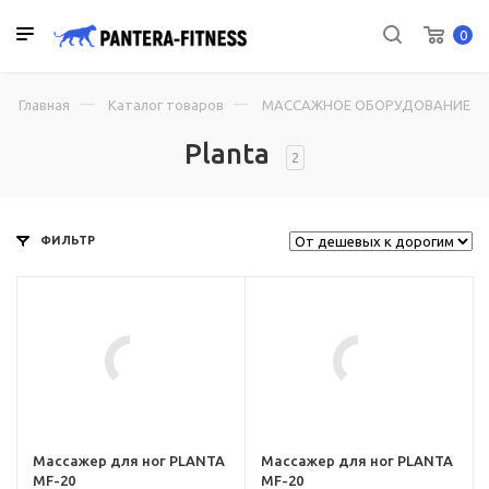
0
Главная
Каталог товаров
МАССАЖНОЕ ОБОРУДОВАНИЕ
Planta
2
ФИЛЬТР
ru,
her-
-mf-
Массажер для ног PLANTA
Массажер для ног PLANTA
MF-20
MF-20