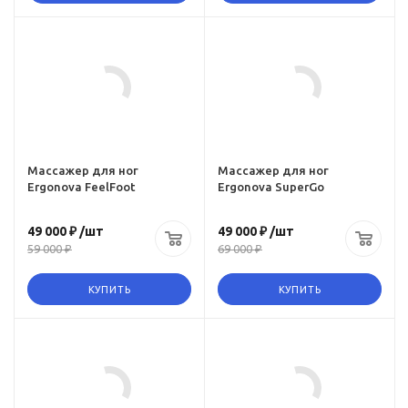
Массажер для ног
Массажер для ног
Ergonova FeelFoot
Ergonova SuperGo
49 000 ₽
/шт
49 000 ₽
/шт
59 000 ₽
69 000 ₽
КУПИТЬ
КУПИТЬ
Ссылка на товар
https:,
ru,
www.omegagym.ru,
her-
product, massazher-