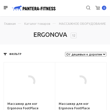
0
Главная
Каталог товаров
МАССАЖНОЕ ОБОРУДОВАНИЕ
ERGONOVA
12
ФИЛЬТР
ru,
her-
ova-
Массажер для ног
Массажер для ног
Ergonova FootPlace
Ergonova FootPlace