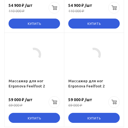
54 900 ₽
/шт
54 900 ₽
/шт
110 000 ₽
110 000 ₽
КУПИТЬ
КУПИТЬ
Ссылка на товар
https:,
www.omegagym.ru,
product, massazher-
dlya-nog-ergonova-
feelfoot-2-2
Массажер для ног
Массажер для ног
Ergonova Feelfoot 2
Ergonova Feelfoot 2
59 000 ₽
/шт
59 000 ₽
/шт
69 000 ₽
69 000 ₽
КУПИТЬ
КУПИТЬ