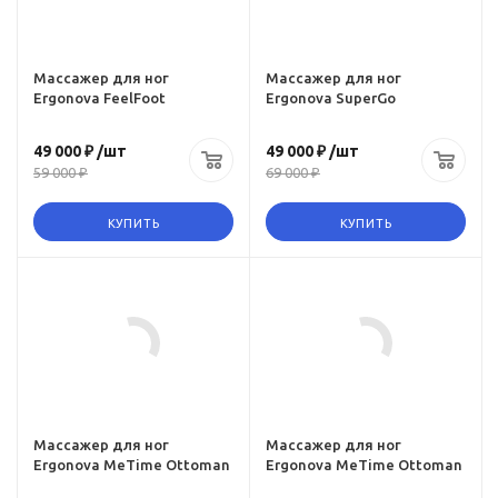
ova-
dlya-nog-ergonova-
supergo-2
Массажер для ног
Массажер для ног
Ergonova FeelFoot
Ergonova SuperGo
49 000 ₽
/шт
49 000 ₽
/шт
59 000 ₽
69 000 ₽
КУПИТЬ
КУПИТЬ
Ссылка на товар
https:,
www.omegagym.ru,
product, massazher-
dlya-nog-ergonova-
footplace-2
Массажер для ног
Массажер для ног
Ergonova MeTime Ottoman
Ergonova MeTime Ottoman