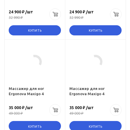
24 900 ₽
/шт
24 900 ₽
/шт
32 990 ₽
32 990 ₽
КУПИТЬ
КУПИТЬ
Ссылка на товар
https:,
www.omegagym.ru,
product, massazher-
dlya-nog-ergonova-
maxigo-4
Массажер для ног
Массажер для ног
Ergonova Maxigo 4
Ergonova Maxigo 4
35 000 ₽
/шт
35 000 ₽
/шт
49 000 ₽
49 000 ₽
КУПИТЬ
КУПИТЬ